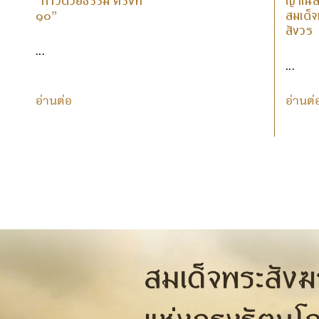
“ก้าวด้วยธรรม ครั้งที่
ญาณสัง
๑๐”
สมเด็
สังวร
...
...
อ่านต่อ
อ่านต่