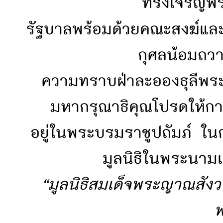
ทรงเจริญพ
รัฐบาลพร้อมด้วยคณะสงฆ์แล
กุศลน้อมถวา
ความทราบฝ่าละอองธุลีพร
มหากรุณาธิคุณโปรดให้ก
อยู่ในพระบรมราชูปถัมภ์ ในกา
มูลนิธิในพระนามเ
“มูลนิธิสมเด็จพระญาณสัง
พ