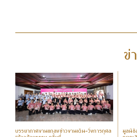
ข่
บรรยากาศงานแถลงข่าวงานเดิน-วิ่งการกุศล
มูลนิธ