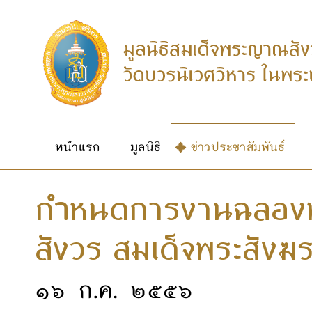
หน้าแรก
มูลนิธิ
ข่าวประชาสัมพันธ์
ก
หนดการงานฉลองพร
ำ
สังวร สมเด็จพระสัง
๑๖ ก.ค. ๒๕๕๖