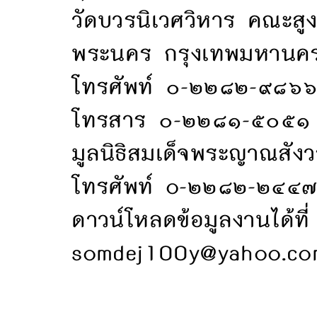
วัดบวรนิเวศวิหาร คณะสู
พระนคร กรุงเทพมหาน
โทรศัพท์ ๐-๒๒๘๒-๙๘๖
โทรสาร ๐-๒๒๘๑-๕๐๕๑
มูลนิธิสมเด็จพระญาณสัง
โทรศัพท์ o-๒๒๘๒-๒๔๔
ดาวน์โหลดข้อมูลงานได้ที
somdej100y@yahoo.co