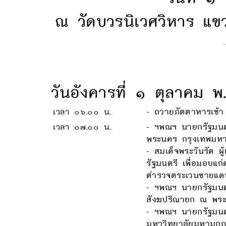
ณ วัดบวรนิเวศวิหาร แ
วันอังคารที่ ๑ ตุลาคม 
เวลา ๐๖.๐๐ น.
- ถวายภัตตาหารเช้า
เวลา ๐๗.๐๐ น.
- ฯพณฯ นายกรัฐมนต
พระนคร กรุงเทพมห
- สมเด็จพระวันรัต 
รัฐมนตรี เพื่อมอบแ
ตำรวจตระเวนชายแด
- ฯพณฯ นายกรัฐมน
สังฆปริณายก ณ พระต
- ฯพณฯ นายกรัฐมนต
มหาวิทยาลัยมหามกุฏ