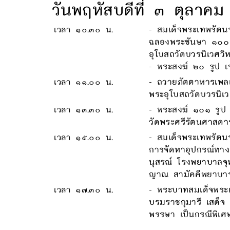
วันพฤหัสบดีที่ ๓ ตุลาค
เวลา ๑๐.๓๐ น.
- สมเด็จพระเทพรัต
ฉลองพระชันษา ๑๐๐ 
อุโบสถวัดบวรนิเวศวิ
- พระสงฆ์ ๒๐ รูป เ
เวลา ๑๑.๐๐ น.
- ถวายภัตตาหารเพลแ
พระอุโบสถวัดบวรนิเ
เวลา ๑๓.๓๐ น.
- พระสงฆ์ ๑๐๑ รูป
วัดพระศรีรัตนศาสด
เวลา ๑๕.๐๐ น.
- สมเด็จพระเทพรัตน
การจัดหาอุปกรณ์ทางก
นุสรณ์ โรงพยาบาลจุ
ญาณ สามัคคีพยาบา
เวลา ๑๗.๓๐ น.
- พระบาทสมเด็จพระเ
บรมราชกุมารี เสด็
พรรษา เป็นกรณีพิเ