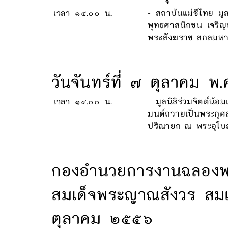
เวลา ๑๔.๐๐ น.
- สถาบันแม่ชีไทย มู
พุทธศาสนิกชน เจริ
พระสังฆราช สกลมหา
วันจันทร์ที่ ๗ ตุลาคม พ
เวลา ๑๔.๐๐ น.
- มูลนิธิร่วมจิตต์น
มนต์ถวายเป็นพระกุ
ปริณายก ณ พระอุโบส
กองอำนวยการงานฉลองพ
สมเด็จพระญาณสังวร สม
ตุลาคม ๒๕๕๖