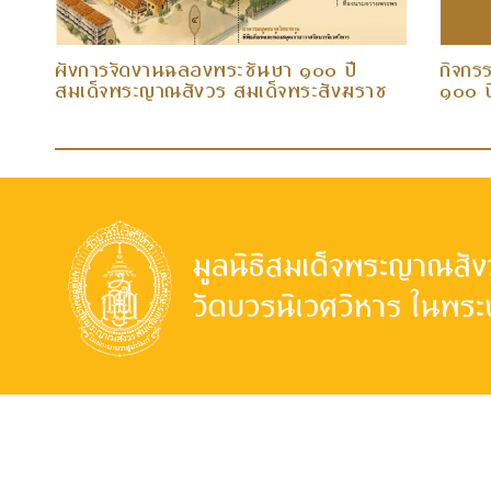
ผังการจัดงานฉลองพระชันษา ๑๐๐ ปี
กิจกร
สมเด็จพระญาณสังวร สมเด็จพระสังฆราช
๑
สกลมหาสังฆปริณายก
พระญา