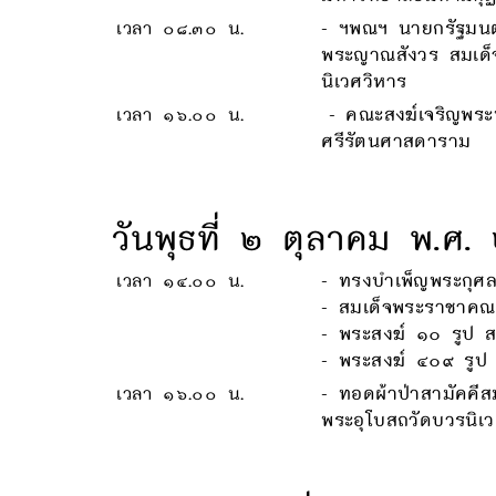
เวลา ๐๘.๓๐ น.
- ฯพณฯ นายกรัฐมนตร
พระญาณสังวร สมเด็จ
นิเวศวิหาร
เวลา ๑๖.๐๐ น.
- คณะสงฆ์เจริญพระ
ศรีรัตนศาสดาราม
วันพุธที่ ๒ ตุลาคม พ.ศ
เวลา ๑๔.๐๐ น.
- ทรงบำเพ็ญพระกุศล
- สมเด็จพระราชาค
- พระสงฆ์ ๑๐ รูป 
- พระสงฆ์ ๔๐๙ รูป
เวลา ๑๖.๐๐ น.
- ทอดผ้าป่าสามัคคี
พระอุโบสถวัดบวรนิเว