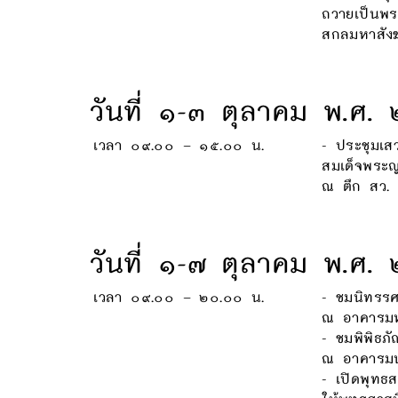
ถวายเป็นพร
สกลมหาสังฆ
วันที่ ๑-๓ ตุลาคม พ.ศ.
เวลา ๐๙.๐๐ – ๑๕.๐๐ น.
- ประชุมเส
สมเด็จพระ
ณ ตึก สว. 
วันที่ ๑-๗ ตุลาคม พ.ศ
เวลา ๐๙.๐๐ – ๒๐.๐๐ น.
- ชมนิทรรศ
ณ อาคารมหา
- ชมพิพิธภั
ณ อาคารมน
- เปิดพุทธ