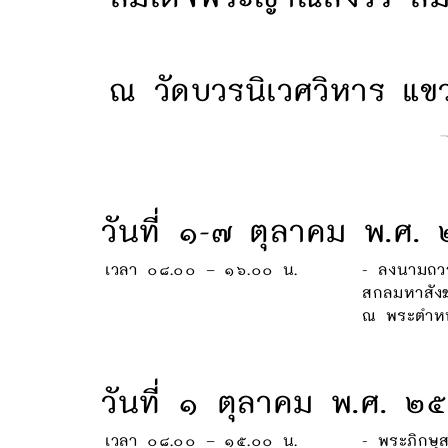
ณ วัดบวรนิเวศวิหาร แ
วันที่ ๑-๗ ตุลาคม พ.ศ.
เวลา ๐๘.๐๐ – ๑๖.๐๐ น.
- ลงนามถว
สกลมหาสัง
ณ พระตำหนั
วันที่ ๑ ตุลาคม พ.ศ. ๒
เวลา ๐๘.๐๐ – ๑๕.๐๐ น.
- พระภิกษุ