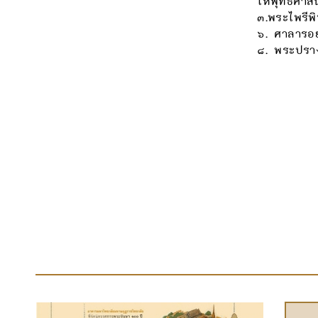
ให้พุทธศาส
๓.พระไพรีพ
๖. ศาลารอ
๘. พระปราง