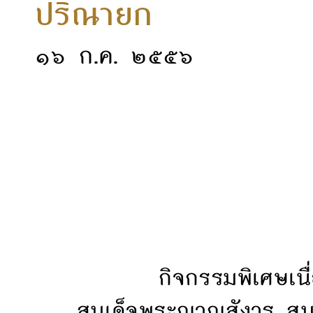
ปริณ
๑๖ ก.ค. ๒๕๕๖
กิจกรรมพิเศษเ
สมเด็จพระญาณสังวร สม