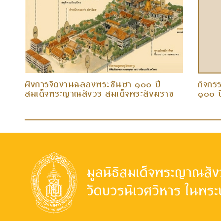
ผังการจัดงานฉลองพระชันษา ๑๐๐ ปี
กิจกร
สมเด็จพระญาณสังวร สมเด็จพระสังฆราช
๑
สกลมหาสังฆปริณายก
พระญา