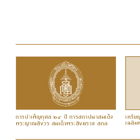
การบ
เพ็ญกุศล ๒๔ ปี การสถาปนาสมเด็จ
เหรีย
ำ
เฉลิม
ช
พระญาณสังวร สมเด็จพระสังฆราช สกล
มหาสังฆปริณายก และ...