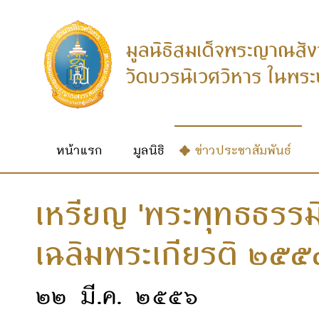
หน้าแรก
มูลนิธิ
ข่าวประชาสัมพันธ์
เหรียญ 'พระพุทธธรรม
เฉลิมพระเกียรติ ๒๕๕
๒๒ มี.ค. ๒๕๕๖