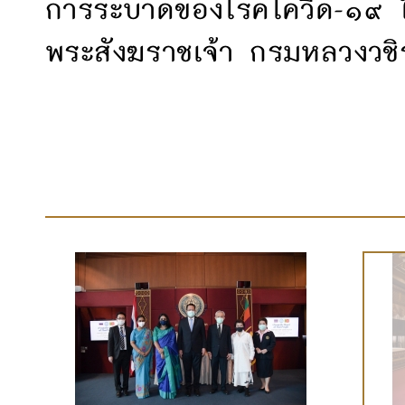
การระบาดของโรคโควิด-๑๙ ใ
พระสังฆราชเจ้า กรมหลวงวช