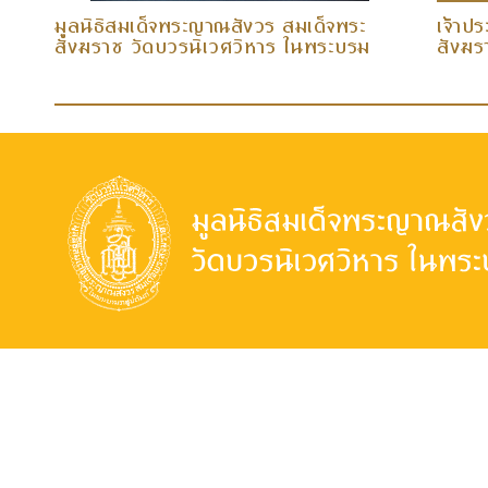
มูลนิธิสมเด็จพระญาณสังวร สมเด็จพระ
เจ้าป
สังฆราช วัดบวรนิเวศวิหาร ในพระบรม
สังฆรา
ราชูปถัมภ์...