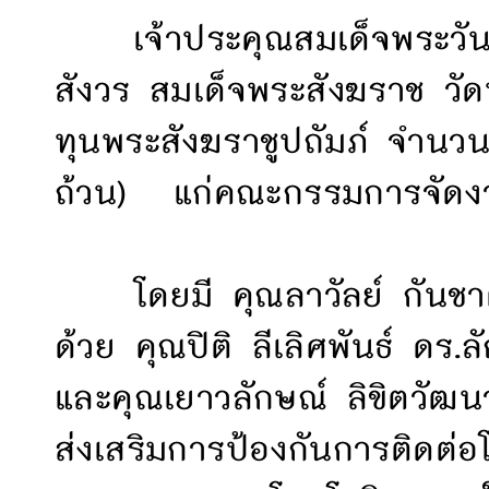
เจ้าประคุณสมเด็จพระวันร
สังวร สมเด็จพระสังฆราช วั
ทุนพระสังฆราชูปถัมภ์ จำนว
ถ้วน) แก่คณะกรรมการจัดงานเ
โดยมี คุณลาวัลย์ กันชาติ
ด้วย คุณปิติ ลีเลิศพันธ์ ดร
และคุณเยาวลักษณ์ ลิขิตวัฒน
ส่งเสริมการป้องกันการติด