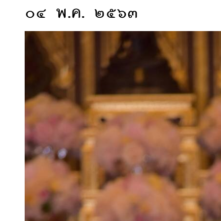
๐๔ พ.ค. ๒๕๖๓