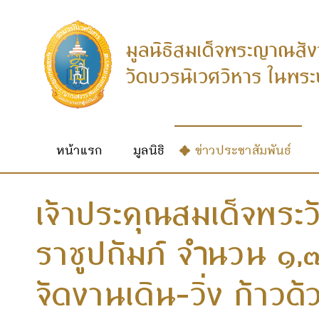
หน้าแรก
มูลนิธิ
ข่าวประชาสัมพันธ์
เจ้าประคุณสมเด็จพระ
ราชูปถัมภ์ จ
นวน ๑,
ำ
จัดงานเดิน-วิ่ง ก้าวด้