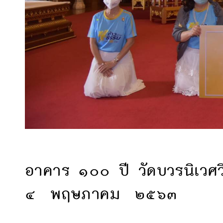
อาคาร ๑๐๐ ปี วัดบวรนิเวศว
๔ พฤษภาคม ๒๕๖๓