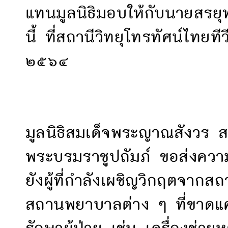
แทนมูลนิธิมอบให้กับนายสรยุทธ
นี้ ที่สถานีวิทยุโทรทัศน์ไทยท
๒๕๖๔
มูลนิธิสมเด็จพระญาณสังวร ส
พระบรมราชูปถัมภ์ ขอส่งควา
ยังผู้ที่กำลังเผชิญวิกฤตจา
สถานพยาบาลต่าง ๆ ที่ขาดแค
รักษาผู้ป่วย เช่น เครื่องช่ว