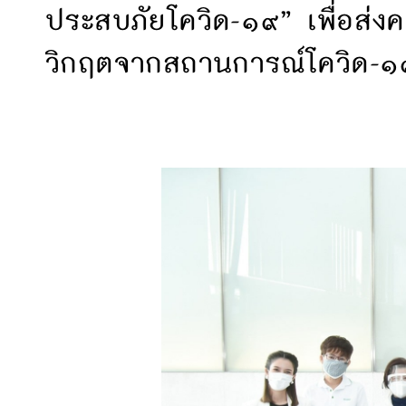
ประสบภัยโควิด-๑๙” เพื่อส่งคว
วิกฤตจากสถานการณ์โควิด-๑