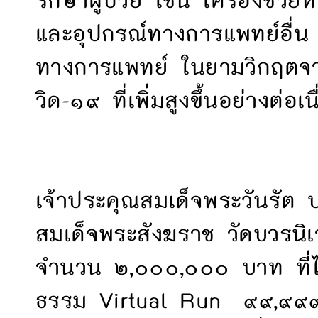
และอุปกรณ์ทางการแพทย์อื่น ๆ
ทางการแพทย์ ในยามวิกฤตจา
วิด-๑๙ ที่เพิ่มสูงขึ้นอย่างต่อเ
เจ้าประคุณสมเด็จพระวันรัต
สมเด็จพระสังฆราช วัดบวรนิ
จำนวน ๒,๐๐๐,๐๐๐ บาท ที่ได้
ธรรม Virtual Run ๙๙,๙๙๙ ก้า