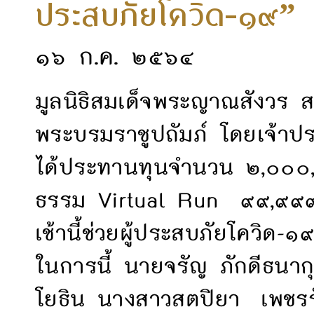
ประสบภัยโควิด-๑๙”
๑๖ ก.ค. ๒๕๖๔
มูลนิธิสมเด็จพระญาณสังวร ส
พระบรมราชูปถัมภ์ โดยเจ้าป
ได้ประทานทุนจำนวน ๒,๐๐๐,๐
ธรรม Virtual Run ๙๙,๙๙๙ ก
เช้านี้ช่วยผู้ประสบภัยโควิด-๑
ในการนี้ นายจรัญ ภักดีธนาก
โยธิน นางสาวสตปิยา เพชรรัต