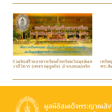
ด
ร่วมจัดสร้างอาคารเรียนโรงเรียนวัดมุจลินท
เหรีย
ส
วาปีวิหาร (เพชรานุกูลกิจ) อ
เภอหนองจิก
พระสั
ำ
จังหวัดปัตตานี