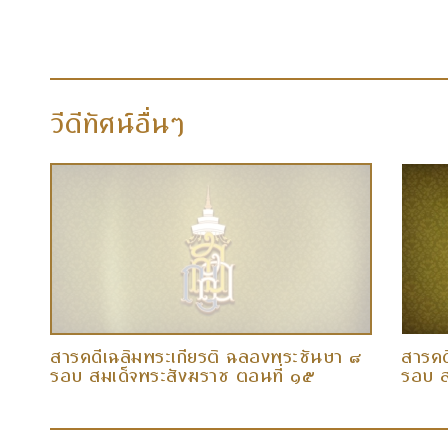
วีดีทัศน์อื่นๆ
 ๘
สารคดีเฉลิมพระเกียรติ ฉลองพระชันษา ๘
สารคด
รอบ สมเด็จพระสังฆราช ตอนที่ ๑๕
รอบ ส