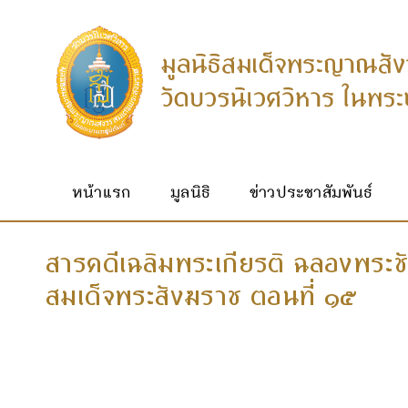
หน้าแรก
มูลนิธิ
ข่าวประชาสัมพันธ์
สารคดีเฉลิมพระเกียรติ ฉลองพระ
สมเด็จพระสังฆราช ตอนที่ ๑๕