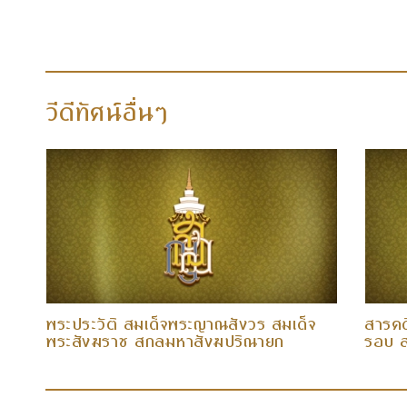
วีดีทัศน์อื่นๆ
พระประวัติ สมเด็จพระญาณสังวร สมเด็จ
สารคด
พระสังฆราช สกลมหาสังฆปริณายก
รอบ ส