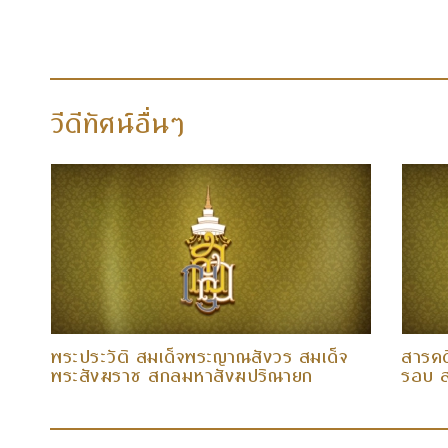
วีดีทัศน์อื่นๆ
พระประวัติ สมเด็จพระญาณสังวร สมเด็จ
สารคด
พระสังฆราช สกลมหาสังฆปริณายก
รอบ ส