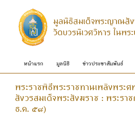
หน้าแรก
มูลนิธิ
ข่าวประชาสัมพันธ์
พระราชพิธีพระราชทานเพลิงพระ
สังวรสมเด็จพระสังฆราช : พระราชก
ธ.ค. ๕๘)