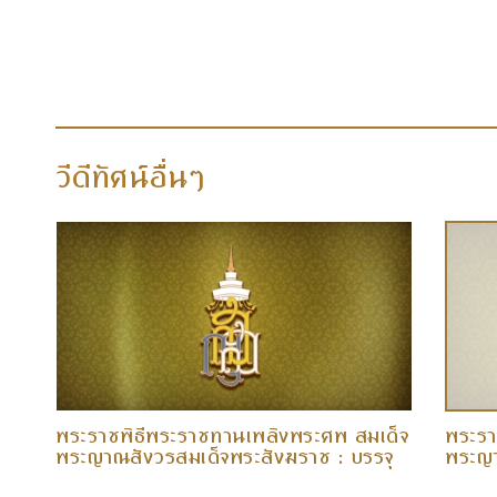
วีดีทัศน์อื่นๆ
็จ
พระราชพิธีพระราชทานเพลิงพระศพ สมเด็จ
พระรา
ค.
พระญาณสังวรสมเด็จพระสังฆราช : บรรจุ
พระญา
พระสรีรางคาร (๒๐ ธ.ค. ๕๘)
ราชกุ