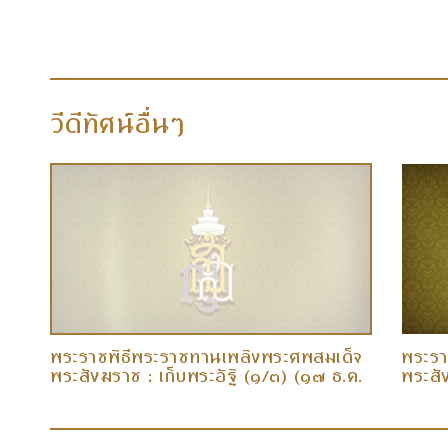
วีดีทัศน์อื่นๆ
็จ
พระราชพิธีพระราชทานเพลิงพระศพสมเด็จ
พระรา
พระสังฆราช : เก็บพระอัฐิ (๑/๓) (๑๗ ธ.ค.
พระสั
๕๘)
๕๘)