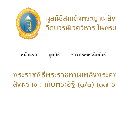
หน้าแรก
มูลนิธิ
ข่าวประชาสัมพันธ์
พระราชพิธีพระราชทานเพลิงพระศ
สังฆราช : เก็บพระอัฐิ (๑/๓) (๑๗ ธ