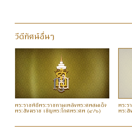
วีดีทัศน์อื่นๆ
็จ
พระราชพิธีพระราชทานเพลิงพระศพสมเด็จ
พระรา
พระสังฆราช เชิญพระโกศพระศพ (๔/๖)
พระสั
(๑๖ ธ.ค. ๕๘)
(๑๖ ธ