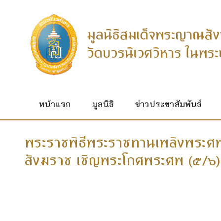
หน้าแรก
มูลนิธิ
ข่าวประชาสัมพันธ์
พระราชพิธีพระราชทานเพลิงพระศ
สังฆราช เชิญพระโกศพระศพ (๕/๖)