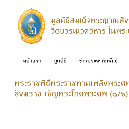
หน้าแรก
มูลนิธิ
ข่าวประชาสัมพันธ์
พระราชพิธีพระราชทานเพลิงพระศ
สังฆราช เชิญพระโกศพระศพ (๑/๖)