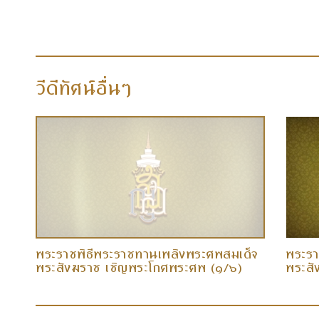
วีดีทัศน์อื่นๆ
พระราชพิธีพระราชทานเพลิงพระศพสมเด็จ
พระรา
พระสังฆราช เชิญพระโกศพระศพ (๑/๖)
พระสั
(๑๖ ธ.ค. ๕๘)
(๑๖ ธ