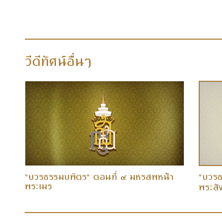
วีดีทัศน์อื่นๆ
ใน
"บวรธรรมบพิตร" ตอนที่ ๙ มหรสพหน้า
"บวรธ
็จ
พระเมรุ
พระสั
พระอง