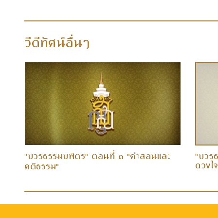
วีดีทัศน์อื่นๆ
"บวรธรรมบพิตร" ตอนที่ ๓ "ค
สอนและ
"บวรธ
ำ
ดวงใจ
คติธรรม"