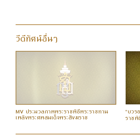
วีดีทัศน์อื่นๆ
MV ประมวลภาพพระราชพิธีพระราชทาน
"บวรธ
เพลิงพระศพสมเด็จพระสังฆราช
ราชพิ
พระสั