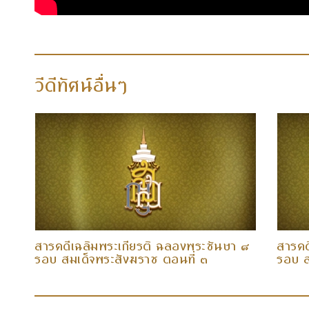
วีดีทัศน์อื่นๆ
 ๘
สารคดีเฉลิมพระเกียรติ ฉลองพระชันษา ๘
สารคด
รอบ สมเด็จพระสังฆราช ตอนที่ ๓
รอบ ส