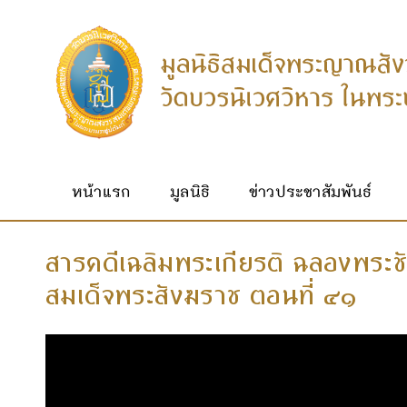
หน้าแรก
มูลนิธิ
ข่าวประชาสัมพันธ์
สารคดีเฉลิมพระเกียรติ ฉลองพระ
สมเด็จพระสังฆราช ตอนที่ ๔๑