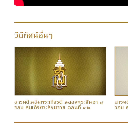
วีดีทัศน์อื่นๆ
 ๘
สารคดีเฉลิมพระเกียรติ ฉลองพระชันษา ๘
สารคด
รอบ สมเด็จพระสังฆราช ตอนที่ ๔๒
รอบ ส