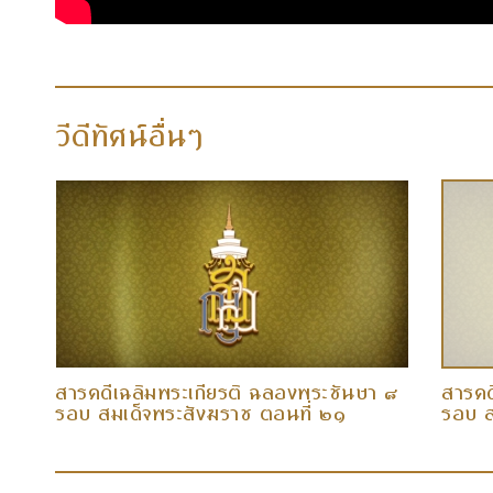
วีดีทัศน์อื่นๆ
 ๘
สารคดีเฉลิมพระเกียรติ ฉลองพระชันษา ๘
สารคด
รอบ สมเด็จพระสังฆราช ตอนที่ ๒๑
รอบ ส