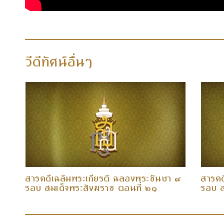
วีดีทัศน์อื่นๆ
 ๘
สารคดีเฉลิมพระเกียรติ ฉลองพระชันษา ๘
สารคด
รอบ สมเด็จพระสังฆราช ตอนที่ ๒๑
รอบ ส