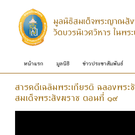
หน้าแรก
มูลนิธิ
ข่าวประชาสัมพันธ์
สารคดีเฉลิมพระเกียรติ ฉลองพระ
สมเด็จพระสังฆราช ตอนที่ ๑๙