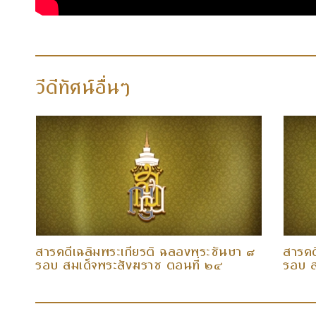
วีดีทัศน์อื่นๆ
 ๘
สารคดีเฉลิมพระเกียรติ ฉลองพระชันษา ๘
สารคด
รอบ สมเด็จพระสังฆราช ตอนที่ ๒๔
รอบ ส