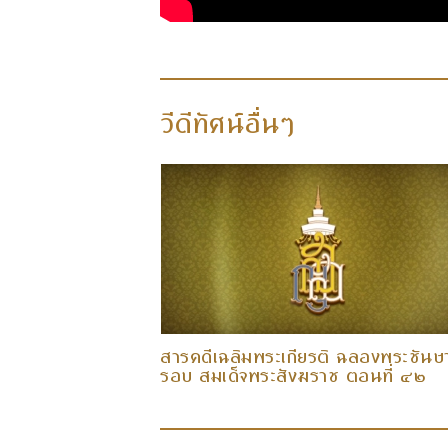
วีดีทัศน์อื่นๆ
ฉลองพระชันษา ๘
สารคดีเฉลิมพระเกียรติ ฉลองพระชันษ
ตอนที่ ๔๓
รอบ สมเด็จพระสังฆราช ตอนที่ ๔๒