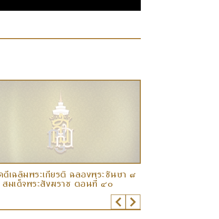
คดีเฉลิมพระเกียรติ ฉลองพระชันษา ๘
สารคดีเฉลิมพระเ
 สมเด็จพระสังฆราช ตอนที่ ๔๐
รอบ สมเด็จพระส