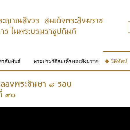
าสัมพันธ์
พระประวัติสมเด็จพระสังฆราช
วีดีทัศน์
 ฉลองพระชันษา ๘ รอบ
ี่ ๔๐