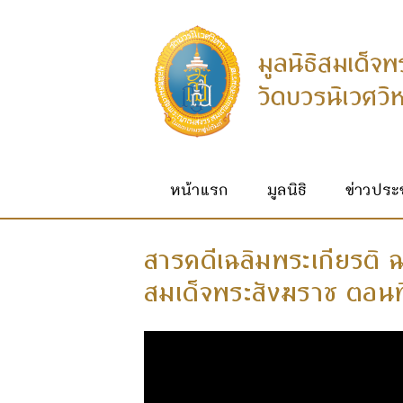
หน้าแรก
มูลนิธิ
ข่าวประช
สารคดีเฉลิมพระเกียรติ
สมเด็จพระสังฆราช ตอนท