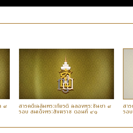
า ๘
สารคดีเฉลิมพระเกียรติ ฉลองพระชันษา ๘
สาร
รอบ สมเด็จพระสังฆราช ตอนที่ ๔๑
รอบ