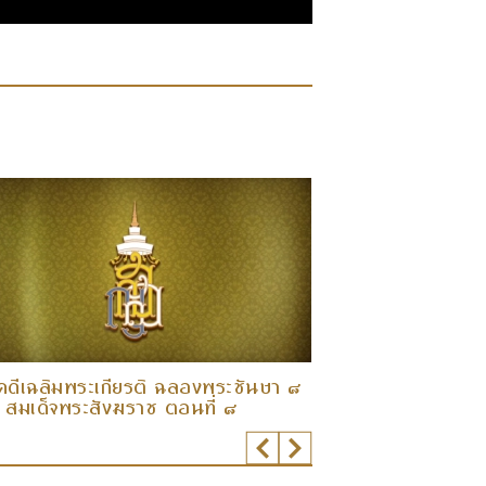
คดีเฉลิมพระเกียรติ ฉลองพระชันษา ๘
สารคดีเฉลิมพระเ
 สมเด็จพระสังฆราช ตอนที่ ๘
รอบ สมเด็จพระสั