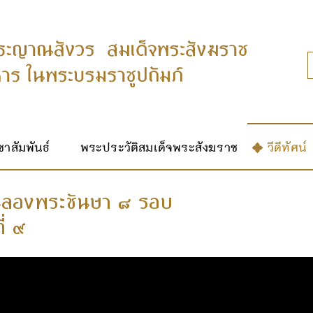
าสัมพันธ์
พระประวัติสมเด็จพระสังฆราช
วีดีทัศน์
 ฉลองพระชันษา ๘ รอบ
่ ๙