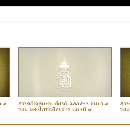
า ๘
สารคดีเฉลิมพระเกียรติ ฉลองพระชันษา ๘
สาร
รอบ สมเด็จพระสังฆราช ตอนที่ ๙
รอบ