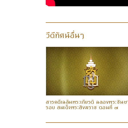
วีดีทัศน์อื่นๆ
ฉลองพระชันษา ๘
สารคดีเฉลิมพระเกียรติ ฉลองพระชันษ
ตอนที่ ๑๐
รอบ สมเด็จพระสังฆราช ตอนที่ ๗