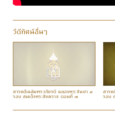
วีดีทัศน์อื่นๆ
 ๘
สารคดีเฉลิมพระเกียรติ ฉลองพระชันษา ๘
สารคด
รอบ สมเด็จพระสังฆราช ตอนที่ ๗
รอบ ส