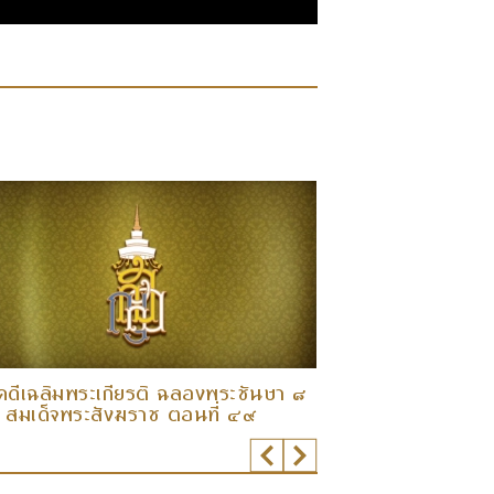
คดีเฉลิมพระเกียรติ ฉลองพระชันษา ๘
สารคดีเฉลิมพระเ
 สมเด็จพระสังฆราช ตอนที่ ๔๙
รอบ สมเด็จพระส