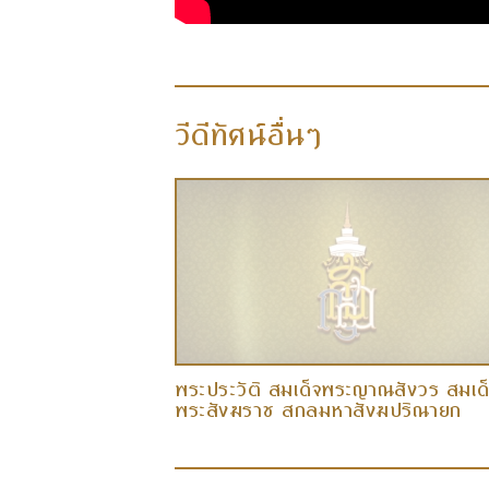
วีดีทัศน์อื่นๆ
พระประวัติ สมเด็จพระญาณสังวร สมเด
พระสังฆราช สกลมหาสังฆปริณายก