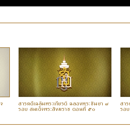
็จ
สารคดีเฉลิมพระเกียรติ ฉลองพระชันษา ๘
สาร
รอบ สมเด็จพระสังฆราช ตอนที่ ๕๐
รอบ