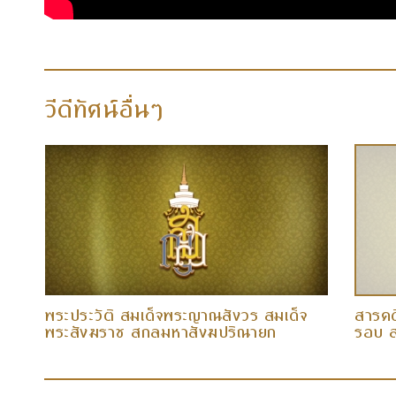
วีดีทัศน์อื่นๆ
พระประวัติ สมเด็จพระญาณสังวร สมเด็จ
สารคด
พระสังฆราช สกลมหาสังฆปริณายก
รอบ ส