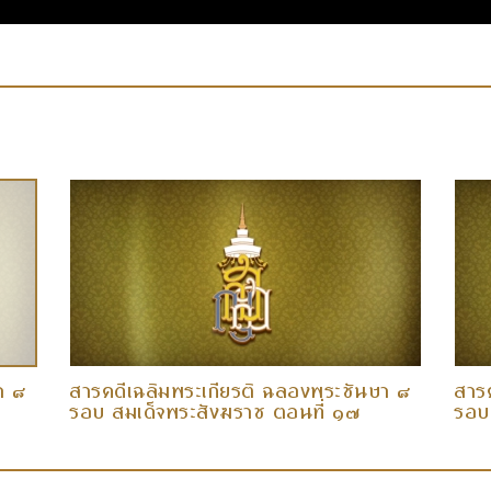
า ๘
สารคดีเฉลิมพระเกียรติ ฉลองพระชันษา ๘
สาร
รอบ สมเด็จพระสังฆราช ตอนที่ ๑๗
รอบ