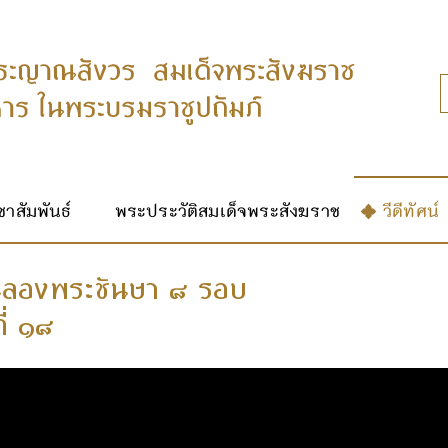
าสัมพันธ์
พระประวัติสมเด็จพระสังฆราช
วีดีทัศน์
 ฉลองพระชันษา ๘ รอบ
ี่ ๑๘