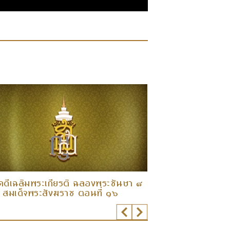
คดีเฉลิมพระเกียรติ ฉลองพระชันษา ๘
สารคดีเฉลิมพระเ
 สมเด็จพระสังฆราช ตอนที่ ๑๖
รอบ สมเด็จพระส