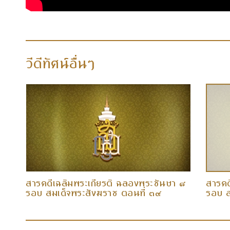
วีดีทัศน์อื่นๆ
 ๘
สารคดีเฉลิมพระเกียรติ ฉลองพระชันษา ๘
สารคด
รอบ สมเด็จพระสังฆราช ตอนที่ ๓๙
รอบ ส