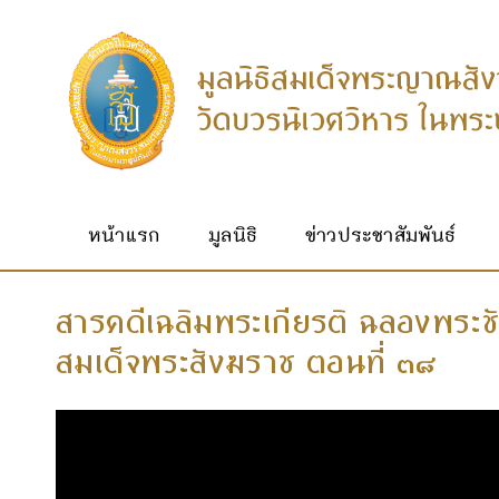
หน้าแรก
มูลนิธิ
ข่าวประชาสัมพันธ์
สารคดีเฉลิมพระเกียรติ ฉลองพระ
สมเด็จพระสังฆราช ตอนที่ ๓๘